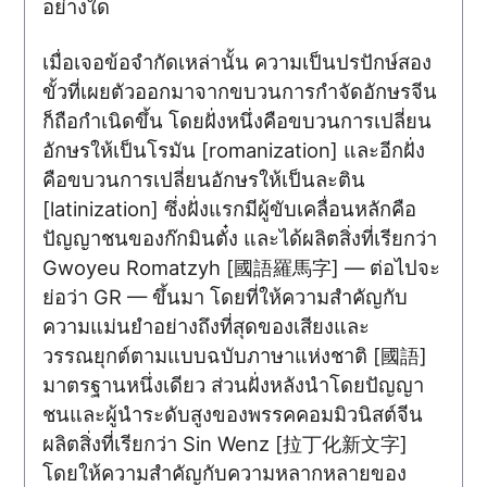
อย่างใด
เมื่อเจอข้อจำกัดเหล่านั้น ความเป็นปรปักษ์สอง
ขั้วที่เผยตัวออกมาจากขบวนการกำจัดอักษรจีน
ก็ถือกำเนิดขึ้น โดยฝั่งหนึ่งคือขบวนการเปลี่ยน
อักษรให้เป็นโรมัน [romanization] และอีกฝั่ง
คือขบวนการเปลี่ยนอักษรให้เป็นละติน
[latinization] ซึ่งฝั่งแรกมีผู้ขับเคลื่อนหลักคือ
ปัญญาชนของก๊กมินตั๋ง และได้ผลิตสิ่งที่เรียกว่า
Gwoyeu Romatzyh [國語羅馬字] — ต่อไปจะ
ย่อว่า GR — ขึ้นมา โดยที่ให้ความสำคัญกับ
ความแม่นยำอย่างถึงที่สุดของเสียงและ
วรรณยุกต์ตามแบบฉบับภาษาแห่งชาติ [國語]
มาตรฐานหนึ่งเดียว ส่วนฝั่งหลังนำโดยปัญญา
ชนและผู้นำระดับสูงของพรรคคอมมิวนิสต์จีน
ผลิตสิ่งที่เรียกว่า Sin Wenz [拉丁化新文字]
โดยให้ความสำคัญกับความหลากหลายของ