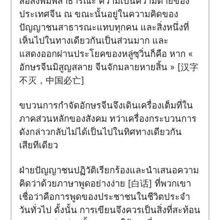
สื่อสิ่งพิมพ์สาธารณะ ความเป็นความตายของ
ประเทศจีน ณ ขณะนั้นอยู่ในความคิดของ
ปัญญาชนสาธารณะแทบทุกคน และสิ่งหนึ่งที่
เห็นไปในทางเดียวกันเป็นส่วนมาก และ
แสดงออกผ่านประโยคของหลู่ซฺวิ่นก็คือ หาก «
อักษรจีนมิสูญสลาย จีนจักมลายหายสิ้น » [汉字
不灭，中国必亡]
ขบวนการกำจัดอักษรจีนจึงเดินเครื่องเต็มที่ใน
ภาคส่วนหลักของสังคม ทว่าเครื่องกระบวนการ
ดังกล่าวกลับไม่ได้เป็นไปในทิศทางเดียวกัน
เสียทีเดียว
ฝ่ายปัญญาชนปฏิวัติเรียกร้องและนำเสนอความ
คิดว่าด้วยภาษาพูดอย่างง่าย [白话] ที่พวกเขา
เชื่อว่าคือการพูดของประชาชนในชีวิตประจำ
วันทั่วไป ดั้งนั้น การเขียนจึงควรเป็นสิ่งที่สะท้อน