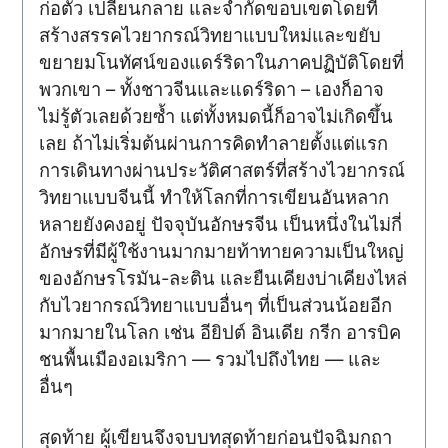
ก่อตัว เปลี่ยนกลาย และจำกัดขอบเขตโดยที่
สร้างสรรคไวยากรณ์วิทยาแบบใหม่และขยับ
ขยายมโนทัศน์ของแดร์ริดาในภาคปฏิบัติโดยที่
พวกเขา – ทั้งชาวจีนและแดร์ริดา – เองก็อาจ
ไม่รู้ตัวเลยด้วยซ้ำ แต่ทั้งหมดนี้ก็อาจไม่เกิดขึ้น
เลย ถ้าไม่เริ่มต้นผ่านการคิดทำลายตั้งแต่แรก
การเดินทางผ่านประวัติศาสตร์ที่สร้างไวยากรณ์
วิทยาแบบจีนนี้ ทำให้โลกที่การเขียนอันหลาก
หลายยังคงอยู่ ปัจจุบันอักษรจีน เป็นหนึ่งในไม่กี่
อักษรที่มีผู้ใช้งานมากมายท้าทายความเป็นใหญ่
ของอักษรโรมัน-ละติน และยืนเคียงบ่าเคียงไหล่
กับไวยากรณ์วิทยาแบบอื่นๆ ที่เป็นส่วนน้อยอีก
มากมายในโลก เช่น อียิปต์ อินเดีย กรีก อารบิค
ชนพื้นเมืองอเมริกา — รวมไปถึงไทย — และ
อื่นๆ
สุดท้าย ผู้เขียนจึงจบบทสุดท้ายก่อนปัจฉิมกถา