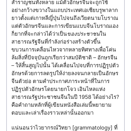
สำราญชนทั้งหลาย แม้ตัวอักษรจีนจะถูกใช้
อย่างกว้างขวางในแถบประเทศเอเชียบรูพาลาก
ยาวตั้งแต่เกาหลีญี่ปุ่นไปจนถึงเวียตนามโบราณ
แต่ตัวอักษรจีนและการเขียนแบบจีนโบราณเอง
ก็ยากที่จะกล่าวได้ว่าเป็น
ของประชาชน
ใน
สาธารณรัฐจีนที่กำลังก่อร่างสร้างตัวขึ้น
ขบวนการเคลื่อนไหวจากหลายทิศทางเพื่อโค่น
ล้มสิ่งที่ปัจจุบันถูกเรียกว่าสมบัติชาติ – อักษรจีน
– ให้สิ้นสูญไปนั้น ได้เคลื่อนไปจบที่การปฏิรูปตัว
อักษรด้วยการลดรูปให้ง่ายลงจนกลายเป็นอักษร
จีนตัวย่อ ตามคำประกาศภาระหน้าที่ในการ
ปฏิรูปตัวอักษรโดยนายกโจว เอินไหลแห่ง
สาธารณรัฐประชาชนจีนในปี 1958 ได้อย่างไร?
คือคำถามหลักที่ผู้เขียนหนังสือเล่มนี้พยายาม
ตอบและเล่าเรื่องราวเหล่านั้นออกมา
แน่นอนว่าไวยากรณ์วิทยา [grammatology] ที่