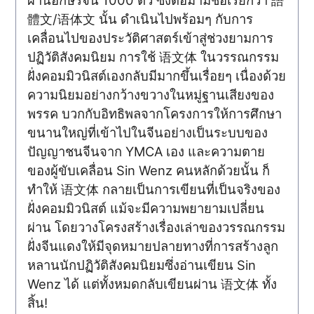
ผ่านอักษรจีน 1000 ตัว ซึ่งต่อมามีชื่อเรียกว่า 語
體文/语体文 นั้น ดำเนินไปพร้อมๆ กับการ
เคลื่อนไปของประวัติศาสตร์เข้าสู่ช่วงยามการ
ปฏิวัติสังคมนิยม การใช้ 语文体 ในวรรณกรรม
ฝั่งคอมมิวนิสต์เองกลับมีมากขึ้นเรื่อยๆ เนื่องด้วย
ความนิยมอย่างกว้างขวางในหมู่ฐานเสียงของ
พรรค บวกกับอิทธิพลจากโครงการให้การศึกษา
ขนานใหญ่ที่เข้าไปในจีนอย่างเป็นระบบของ
ปัญญาชนจีนจาก YMCA เอง และความตาย
ของผู้ขับเคลื่อน Sin Wenz คนหลักด้วยนั้น ก็
ทำให้ 语文体 กลายเป็นการเขียนที่เป็นจริงของ
ฝั่งคอมมิวนิสต์ แม้จะมีความพยายามเปลี่ยน
ผ่าน โดยวางโครงสร้างเรื่องเล่าของวรรณกรรม
ฝั่งจีนแดงให้มีจุดหมายปลายทางที่การสร้างลูก
หลานนักปฏิวัติสังคมนิยมซึ่งอ่านเขียน Sin
Wenz ได้ แต่ทั้งหมดกลับเขียนผ่าน 语文体 ทั้ง
สิ้น!